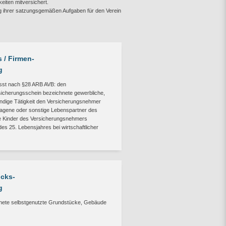
eiten mitversichert.
ung ihrer satzungsgemäßen Aufgaben für den Verein
 / Firmen-
g
sst nach §28 ARB AVB: den
sicherungsschein bezeichnete gewerbliche,
tändige Tätigkeit den Versicherungsnehmer
tragene oder sonstige Lebenspartner des
e Kinder des Versicherungsnehmers
 des 25. Lebensjahres bei wirtschaftlicher
cks-
g
hnete selbstgenutzte Grundstücke, Gebäude