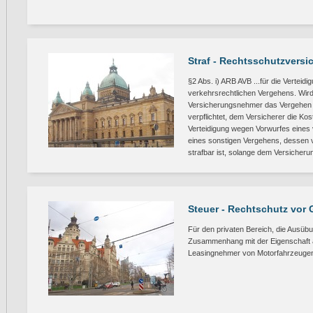
Straf - Rechtsschutzversi
§2 Abs. i) ARB AVB ...für die Verteid
verkehrsrechtlichen Vergehens. Wird r
Versicherungsnehmer das Vergehen vo
verpflichtet, dem Versicherer die Kost
Verteidigung wegen Vorwurfes eines v
eines sonstigen Vergehens, dessen 
strafbar ist, solange dem Versicher
Steuer - Rechtschutz vor 
Für den privaten Bereich, die Ausübu
Zusammenhang mit der Eigenschaft al
Leasingnehmer von Motorfahrzeugen