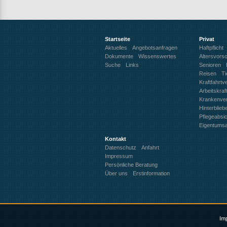
Startseite
Privat
Aktuelles
Angebotsanfragen
Haftpflicht
Dokumente
Wissenswertes
Altersvors
Suche
Links
Senioren
Reisen
Ti
Kraftfahrtv
Arbeitskra
Krankenve
Hinterblie
Pflegeabsi
Eigentums
Kontakt
Datenschutz
Anfahrt
Impressum
Persönliche Beratung
Über uns
Erstinformation
Im