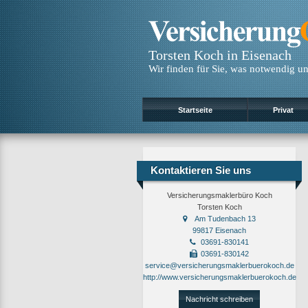
Torsten Koch in Eisenach
Wir finden für Sie, was notwendig und
Startseite
Privat
Kontaktieren Sie uns
Versicherungsmaklerbüro Koch
Torsten Koch
Am Tudenbach 13
99817 Eisenach
03691-830141
03691-830142
service@versicherungsmaklerbuerokoch.de
http://www.versicherungsmaklerbuerokoch.de
Nachricht schreiben