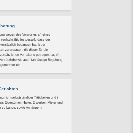
cherung
igung wegen des Vorwurfes a ) eines
echtskräftig festgestellt, dass der
rsätzlich begangen hat, ist er
en zu erstatten, die dieser für die
orsätzlichen Verhaltens getragen hat; b )
vorsätzliche wie auch fahrlässige Begehung
ungsnehmer ein
Gerichten
ng nichtselbstständiger Tätigkeiten und im
s Eigentümer, Halter, Erwerber, Mieter und
 zu Lande, sowie Anhängern