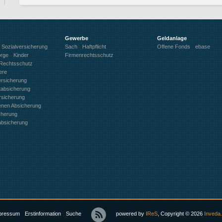
Gewerbe
Geldanlage
Sozialversicherung
Sach
Haftpflicht
Offene Fonds
ebase
orge
Kinder
Firmenrechtsschutz
Rechtsschutz
ere
ersicherung
ftabsicherung
rsicherung
benen Absicherung
cherung
absicherung
pressum
Erstinformation
Suche
powered by
IReS
, Copyright © 2026
Inveda.