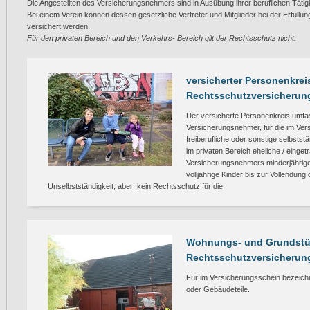
Die Angestellten des Versicherungsnehmers sind in Ausübung ihrer beruflichen Tätigk
Bei einem Verein können dessen gesetzliche Vertreter und Mitglieder bei der Erfüll
versichert werden.
Für den privaten Bereich und den Verkehrs- Bereich gilt der Rechtsschutz nicht.
versicherter Personenkreis
Rechtsschutzversicherun
Der versicherte Personenkreis umfa
Versicherungsnehmer, für die im Ver
freiberufliche oder sonstige selbsts
im privaten Bereich eheliche / einge
Versicherungsnehmers minderjährig
volljährige Kinder bis zur Vollendung
Unselbstständigkeit, aber: kein Rechtsschutz für die
Wohnungs- und Grundstü
Rechtsschutzversicherun
Für im Versicherungsschein bezeic
oder Gebäudeteile.