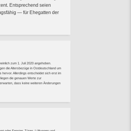
ent. Entsprechend seien
sfähig — für Ehegatten der
heinlich zum 1. Juli 2020 angehoben.
igen die Altersbezüge in Ostdeutschland um
ervor. Allerdings entscheidet sich erst im
liegen die genauen Werte zur
u erwarten, dass keine weiteren Änderungen
mt oder Fenster, Türen, Lüftungen und