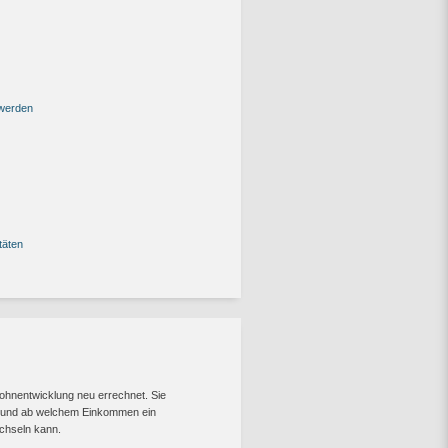
 werden
täten
ohnentwicklung neu errechnet. Sie
— und ab welchem Einkommen ein
chseln kann.