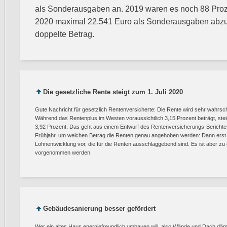
als Sonderausgaben an. 2019 waren es noch 88 Proz
2020 maximal 22.541 Euro als Sonderausgaben abzug
doppelte Betrag.
Die gesetzliche Rente steigt zum 1. Juli 2020
Gute Nachricht für gesetzlich Rentenversicherte: Die Rente wird sehr wahrsc
Während das Rentenplus im Westen voraussichtlich 3,15 Prozent beträgt, ste
3,92 Prozent. Das geht aus einem Entwurf des Rentenversicherungs-Berichtes h
Frühjahr, um welchen Betrag die Renten genau angehoben werden: Dann erst 
Lohnentwicklung vor, die für die Renten ausschlaggebend sind. Es ist aber z
vorgenommen werden.
Gebäudesanierung besser gefördert
Wer ein altes Haus energiefreundlich umbauen will, also Wände und Dach däm