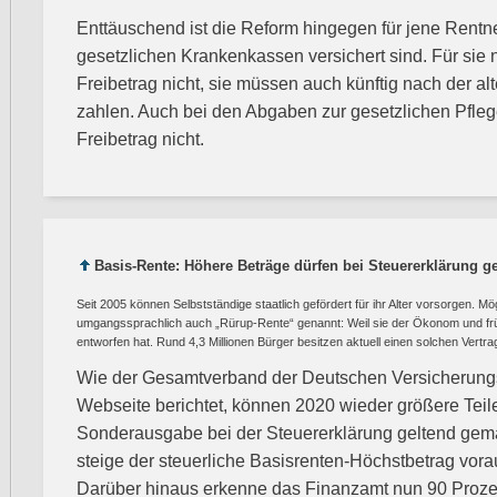
Enttäuschend ist die Reform hingegen für jene Rentner,
gesetzlichen Krankenkassen versichert sind. Für sie n
Freibetrag nicht, sie müssen auch künftig nach der a
zahlen. Auch bei den Abgaben zur gesetzlichen Pflege
Freibetrag nicht.
Basis-Rente: Höhere Beträge dürfen bei Steuererklärung 
Seit 2005 können Selbstständige staatlich gefördert für ihr Alter vorsorgen. M
umgangssprachlich auch „Rürup-Rente“ genannt: Weil sie der Ökonom und frü
entworfen hat. Rund 4,3 Millionen Bürger besitzen aktuell einen solchen Vertra
Wie der Gesamtverband der Deutschen Versicherungsw
Webseite berichtet, können 2020 wieder größere Teile
Sonderausgabe bei der Steuererklärung geltend gem
steige der steuerliche Basisrenten-Höchstbetrag vorau
Darüber hinaus erkenne das Finanzamt nun 90 Prozen