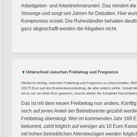
Arbeitgeber- und Arbeitnehmeranteil. Das mindert die A
Vorsorge und sorgt seit Jahren für Debatten. Hier wu
Kompromiss erzielt. Die Ruheständler behalten deut
ganz abgeschafft werden die Abgaben nicht.
Unterschied zwischen Freibetrag und Freigrenze
Hierbei ist wichtig, zwischen Freibetrag und Freigrenze zu unterscheiden. Bish
155,75 Euro auf den Krankenkassenbeitrag, die aber anders wirkte. Sobald die
sei es nur um einen Euro gewesen, musste wieder der komplette Kassenbeitr
Das ist mit dem neuen Freibetrag nun anders. Künfti
noch auf jenen Anteil der Betriebsrente gezahlt werde
Freibetrag übersteigt. Wer im kommenden Jahr 169 E
bekommt, zahlt folglich auf weniger als 10 Euro Kas
mit hohen betrieblichen Altersbezügen werden folglich