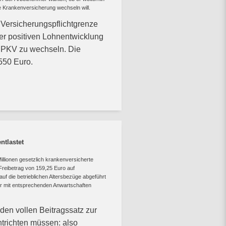
te Krankenversicherung wechseln will.
 Versicherungspflichtgrenze
er positiven Lohnentwicklung
e PKV zu wechseln. Die
.550 Euro.
ntlastet
llionen gesetzlich krankenversicherte
 Freibetrag von 159,25 Euro auf
f die betrieblichen Altersbezüge abgeführt
ler mit entsprechenden Anwartschaften
 den vollen Beitragssatz zur
trichten müssen: also