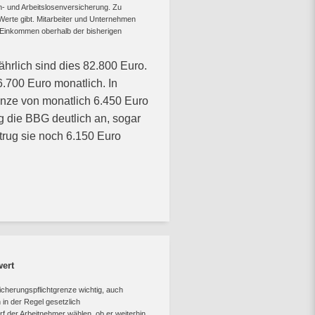
n- und Arbeitslosenversicherung. Zu
 Werte gibt. Mitarbeiter und Unternehmen
n Einkommen oberhalb der bisherigen
ährlich sind dies 82.800 Euro.
6.700 Euro monatlich. In
nze von monatlich 6.450 Euro
g die BBG deutlich an, sogar
trug sie noch 6.150 Euro
wert
icherungspflichtgrenze wichtig, auch
in der Regel gesetzlich
rf der Arbeitnehmer wählen, ob er weiterhin