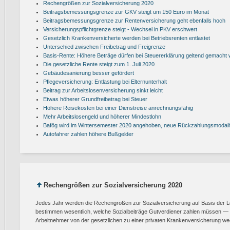
Rechengrößen zur Sozialversicherung 2020
Beitragsbemessungsgrenze zur GKV steigt um 150 Euro im Monat
Beitragsbemessungsgrenze zur Rentenversicherung geht ebenfalls hoch
Versicherungspflichtgrenze steigt - Wechsel in PKV erschwert
Gesetzlich Krankenversicherte werden bei Betriebsrenten entlastet
Unterschied zwischen Freibetrag und Freigrenze
Basis-Rente: Höhere Beträge dürfen bei Steuererklärung geltend gemacht
Die gesetzliche Rente steigt zum 1. Juli 2020
Gebäudesanierung besser gefördert
Pflegeversicherung: Entlastung bei Elternunterhalt
Beitrag zur Arbeitslosenversicherung sinkt leicht
Etwas höherer Grundfreibetrag bei Steuer
Höhere Reisekosten bei einer Dienstreise anrechnungsfähig
Mehr Arbeitslosengeld und höherer Mindestlohn
Bafög wird im Wintersemester 2020 angehoben, neue Rückzahlungsmodali
Autofahrer zahlen höhere Bußgelder
Rechengrößen zur Sozialversicherung 2020
Jedes Jahr werden die Rechengrößen zur Sozialversicherung auf Basis der L
bestimmen wesentlich, welche Sozialbeiträge Gutverdiener zahlen müssen 
Arbeitnehmer von der gesetzlichen zu einer privaten Krankenversicherung we