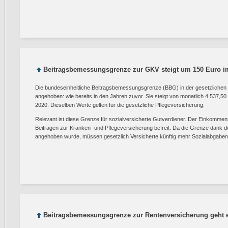
Beitragsbemessungsgrenze zur GKV steigt um 150 Euro 
Die bundeseinheitliche Beitragsbemessungsgrenze (BBG) in der gesetzlichen
angehoben: wie bereits in den Jahren zuvor. Sie steigt von monatlich 4.537,50
2020. Dieselben Werte gelten für die gesetzliche Pflegeversicherung.
Relevant ist diese Grenze für sozialversicherte Gutverdiener. Der Einkommensa
Beiträgen zur Kranken- und Pflegeversicherung befreit. Da die Grenze dank d
angehoben wurde, müssen gesetzlich Versicherte künftig mehr Sozialabgaben
Beitragsbemessungsgrenze zur Rentenversicherung geht e