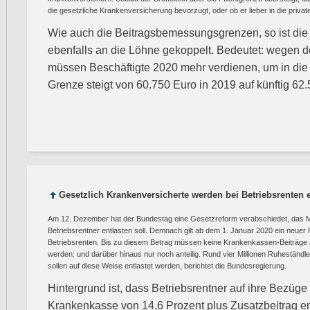
die gesetzliche Krankenversicherung bevorzugt, oder ob er lieber in die priva
Wie auch die Beitragsbemessungsgrenzen, so ist die
ebenfalls an die Löhne gekoppelt. Bedeutet: wegen d
müssen Beschäftigte 2020 mehr verdienen, um in di
Grenze steigt von 60.750 Euro in 2019 auf künftig 62
Gesetzlich Krankenversicherte werden bei Betriebsrenten e
Am 12. Dezember hat der Bundestag eine Gesetzreform verabschiedet, das Mi
Betriebsrentner entlasten soll. Demnach gilt ab dem 1. Januar 2020 ein neuer
Betriebsrenten. Bis zu diesem Betrag müssen keine Krankenkassen-Beiträge au
werden: und darüber hinaus nur noch anteilig. Rund vier Millionen Ruheständ
sollen auf diese Weise entlastet werden, berichtet die Bundesregierung.
Hintergrund ist, dass Betriebsrentner auf ihre Bezüge
Krankenkasse von 14,6 Prozent plus Zusatzbeitrag en