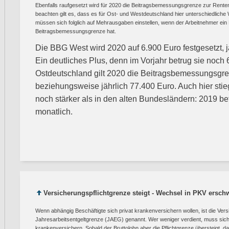
Ebenfalls raufgesetzt wird für 2020 die Beitragsbemessungsgrenze zur Rente
beachten gilt es, dass es für Ost- und Westdeutschland hier unterschiedliche
müssen sich folglich auf Mehrausgaben einstellen, wenn der Arbeitnehmer ei
Beitragsbemessungsgrenze hat.
Die BBG West wird 2020 auf 6.900 Euro festgesetzt, j
Ein deutliches Plus, denn im Vorjahr betrug sie noch 
Ostdeutschland gilt 2020 die Beitragsbemessungsgre
beziehungsweise jährlich 77.400 Euro. Auch hier stie
noch stärker als in den alten Bundesländern: 2019 be
monatlich.
Versicherungspflichtgrenze steigt - Wechsel in PKV ersch
Wenn abhängig Beschäftigte sich privat krankenversichern wollen, ist die Vers
Jahresarbeitsentgeltgrenze (JAEG) genannt. Wer weniger verdient, muss sich 
krankenversichern. Sobald der Bruttolohn aber die Pflichtgrenze übersteigt, da