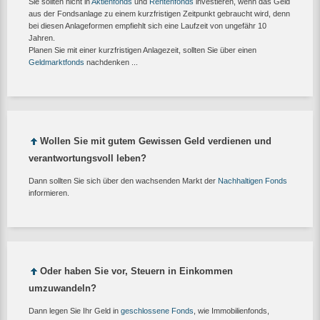
Sie sollten nicht in
Aktienfonds
und
Rentenfonds
investieren, wenn das Geld
aus der Fondsanlage zu einem kurzfristigen Zeitpunkt gebraucht wird, denn
bei diesen Anlageformen empfiehlt sich eine Laufzeit von ungefähr 10
Jahren.
Planen Sie mit einer kurzfristigen Anlagezeit, sollten Sie über einen
Geldmarktfonds
nachdenken ...
Wollen Sie mit gutem Gewissen Geld verdienen und
verantwortungsvoll leben?
Dann sollten Sie sich über den wachsenden Markt der
Nachhaltigen Fonds
informieren.
Oder haben Sie vor, Steuern in Einkommen
umzuwandeln?
Dann legen Sie Ihr Geld in
geschlossene Fonds
, wie Immobilienfonds,