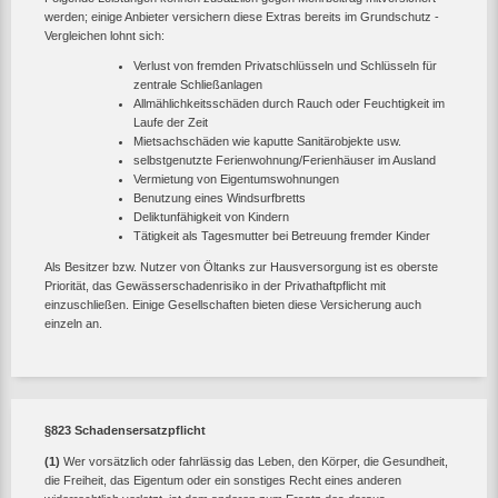
werden; einige Anbieter versichern diese Extras bereits im Grundschutz -
Vergleichen lohnt sich:
Verlust von fremden Privatschlüsseln und Schlüsseln für
zentrale Schließanlagen
Allmählichkeitsschäden durch Rauch oder Feuchtigkeit im
Laufe der Zeit
Mietsachschäden wie kaputte Sanitärobjekte usw.
selbstgenutzte Ferienwohnung/Ferienhäuser im Ausland
Vermietung von Eigentumswohnungen
Benutzung eines Windsurfbretts
Deliktunfähigkeit von Kindern
Tätigkeit als Tagesmutter bei Betreuung fremder Kinder
Als Besitzer bzw. Nutzer von Öltanks zur Hausversorgung ist es oberste
Priorität, das Gewässerschadenrisiko in der Privathaftpflicht mit
einzuschließen. Einige Gesellschaften bieten diese Versicherung auch
einzeln an.
§823 Schadensersatzpflicht
(1)
Wer vorsätzlich oder fahrlässig das Leben, den Körper, die Gesundheit,
die Freiheit, das Eigentum oder ein sonstiges Recht eines anderen