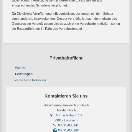
widerrechtlich verletzt, ist dem anderen zum Ersatz des daraus
entsprechenden Schadens verpflichtet.
(2)
Die gleiche Verpflichtung trifft denjenigen, der gegen ein dem Schutz
eines anderen, bezweckendes Gesetz verstößt. Ist nach dem Inhalte des
Gesetzes ein Verstoß gegen dieses auch ohne Verschulden möglich, so tritt
die Ersatzpflicht nur im Falle des Verschuldens ein.
Privathaftpflicht
Was ist ...
Leistungen
versicherte Personen
Kontaktieren Sie uns
Versicherungsmaklerbüro Koch
Torsten Koch
Am Tudenbach 13
99817 Eisenach
03691-830141
03691-830142