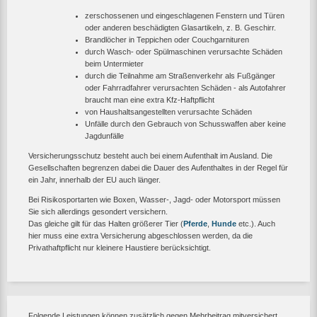
zerschossenen und eingeschlagenen Fenstern und Türen
oder anderen beschädigten Glasartikeln, z. B. Geschirr.
Brandlöcher in Teppichen oder Couchgarnituren
durch Wasch- oder Spülmaschinen verursachte Schäden
beim Untermieter
durch die Teilnahme am Straßenverkehr als Fußgänger
oder Fahrradfahrer verursachten Schäden - als Autofahrer
braucht man eine extra Kfz-Haftpflicht
von Haushaltsangestellten verursachte Schäden
Unfälle durch den Gebrauch von Schusswaffen aber keine
Jagdunfälle
Versicherungsschutz besteht auch bei einem Aufenthalt im Ausland. Die
Gesellschaften begrenzen dabei die Dauer des Aufenthaltes in der Regel für
ein Jahr, innerhalb der EU auch länger.
Bei Risikosportarten wie Boxen, Wasser-, Jagd- oder Motorsport müssen
Sie sich allerdings gesondert versichern.
Das gleiche gilt für das Halten größerer Tier (
Pferde
,
Hunde
etc.). Auch
hier muss eine extra Versicherung abgeschlossen werden, da die
Privathaftpflicht nur kleinere Haustiere berücksichtigt.
Folgende Leistungen können zusätzlich gegen Mehrbeitrag mitversichert